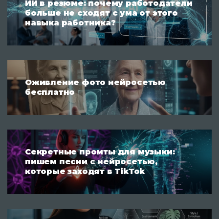
ИИ в резюме: почему работодатели
больше не сходят с ума от этого
навыка работника?
Оживление фото нейросетью
бесплатно
Секретные промты для музыки:
пишем песни с нейросетью,
которые заходят в TikTok