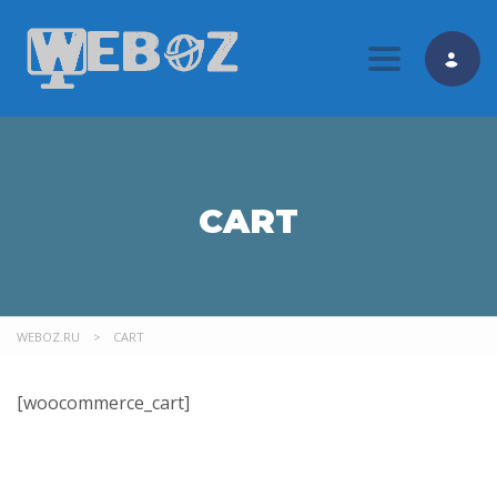
Toggle nav
CART
WEBOZ.RU
>
CART
[woocommerce_cart]