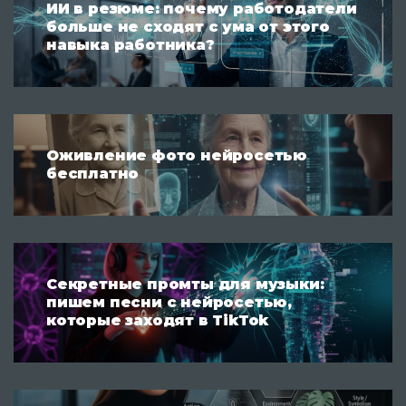
ИИ в резюме: почему работодатели
больше не сходят с ума от этого
навыка работника?
Оживление фото нейросетью
бесплатно
Секретные промты для музыки:
пишем песни с нейросетью,
которые заходят в TikTok