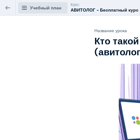
Курс:
Учебный план
АВИТОЛОГ - Бесплатный курс «
АВИТОЛОГ - Бесплатный курс
Название урока
«Менеджер по работе с Авито»
Кто такой
(авитолог
Введение в профессию и базовые
0/4
инструменты Авито
Кто такой менеджер по работе с Авито
(авитолог)?
ПРЕДВАРИТЕЛЬНЫЙ
10 мин.
ПРОСМОТР
Плюсы и минусы работы на Авито
5 мин.
Интерфейс Авито для бизнеса
25 мин.