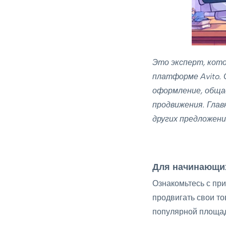
Контрольный тест "Введение в бизнес на
Авито"
10 вопросов
Анализ ниши и целевой аудитории
0/5
Это эксперт, кот
платформе Avito. 
Создание продающих объявлений
0/3
оформление, обща
продвижения. Глав
Нейросети для продавца на
других предложени
Авито: Увеличиваем продажи с
0/10
помощью ИИ
Аналитика и оценка
0/4
Для начинающи
эффективности продаж на Авито
Ознакомьтесь с пр
Управление обратной связью и
продвигать свои то
повышение лояльности клиентов
0/3
на Авито
популярной площад