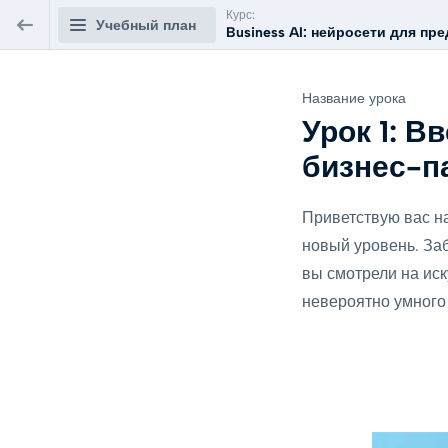
Курс:
Учебный план
Business AI: нейросети для пр
Business AI: нейросети для
Название урока
предпринимателя
Урок 1: В
бизнес-п
Модуль 1: Фундамент. От идеи до
0/5
стратегии с помощью ИИ
Приветствую вас на
Урок 1: Введение в ИИ для бизнеса. Ваш
новый уровень. Заб
новый бизнес-партнер
ПРЕДВАРИТЕЛЬНЫЙ
вы смотрели на иск
5 мин.
ПРОСМОТР
невероятно умного
Урок 2: ИИ как поисковая система для идей.
Находим неочевидные ниши и концепции
1 час.
Урок 3: ИИ-аналитик. Глубокий анализ рынка
и конкурентов за считанные минуты