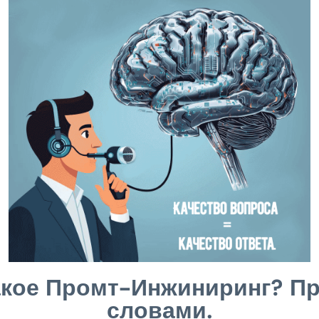
акое Промт-Инжиниринг? П
словами.