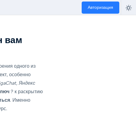
Авторизация
н вам
оения одного из
ект, особенно
igaChat, Яндекс
ключ
? к раскрытию
ться
. Именно
рс.