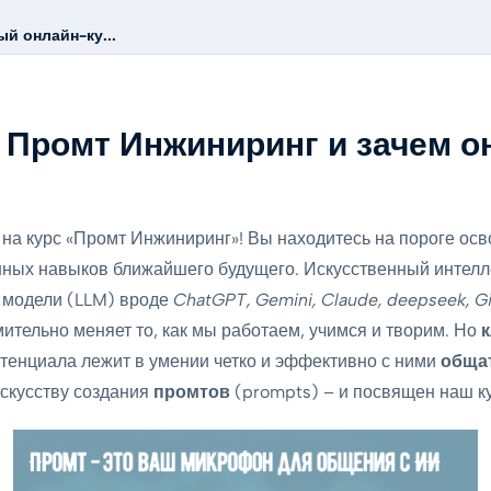
й онлайн-ку...
е Промт Инжиниринг и зачем о
на курс «Промт Инжиниринг»! Вы находитесь на пороге осв
ных навыков ближайшего будущего. Искусственный интелл
 модели (LLM) вроде
ChatGPT, Gemini, Claude, deepseek, G
мительно меняет то, как мы работаем, учимся и творим. Но
отенциала лежит в умении четко и эффективно с ними
обща
искусству создания
промтов
(prompts) – и посвящен наш ку