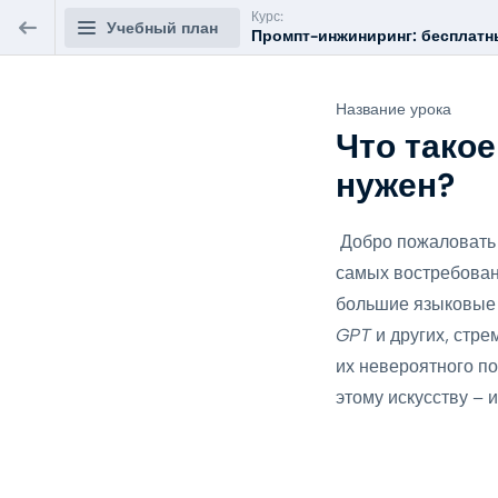
Курс:
Учебный план
Промпт-инжиниринг: бесплатны
Промпт-инжиниринг: бесплатный
Название урока
онлайн-курс по нейросетям
Что тако
нужен?
Модуль 0: Введение в Мир Промт
0/3
Инжиниринга
Добро пожаловать 
Что такое Промт Инжиниринг и зачем он вам
самых востребован
нужен?
ПРЕДВАРИТЕЛЬНЫЙ
большие языковые
5 мин.
ПРОСМОТР
GPT
и других, стре
Ландшафт языковых моделей: Выбираем
их невероятного п
правильный инструмент
этому искусству – 
1 час.
Тест по теме "Введение в Мир Промт
Инжиниринга"