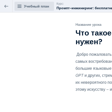
Курс:
Учебный план
Промпт-инжиниринг: бесплатны
Промпт-инжиниринг: бесплатный
Название урока
онлайн-курс по нейросетям
Что тако
нужен?
Модуль 0: Введение в Мир Промт
0/3
Инжиниринга
Добро пожаловать 
Что такое Промт Инжиниринг и зачем он вам
самых востребован
нужен?
ПРЕДВАРИТЕЛЬНЫЙ
большие языковые
5 мин.
ПРОСМОТР
GPT
и других, стре
Ландшафт языковых моделей: Выбираем
их невероятного п
правильный инструмент
этому искусству – 
1 час.
Тест по теме "Введение в Мир Промт
Инжиниринга"