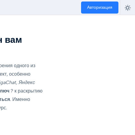
Авторизация
н вам
оения одного из
ект, особенно
igaChat, Яндекс
ключ
? к раскрытию
ться
. Именно
рс.