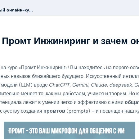
й онлайн-ку...
е Промт Инжиниринг и зачем о
на курс «Промт Инжиниринг»! Вы находитесь на пороге осв
ных навыков ближайшего будущего. Искусственный интелл
 модели (LLM) вроде
ChatGPT, Gemini, Claude, deepseek, G
мительно меняет то, как мы работаем, учимся и творим. Но
отенциала лежит в умении четко и эффективно с ними
обща
искусству создания
промтов
(prompts) – и посвящен наш ку