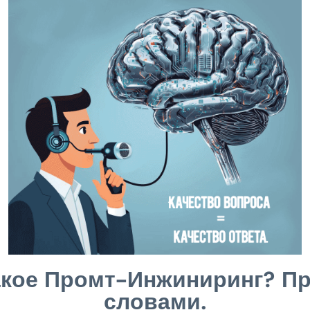
акое Промт-Инжиниринг? П
словами.