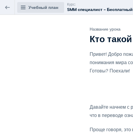
Курс:
Учебный план
SMM специалист - Бесплатный 
SMM специалист - Бесплатный
Название урока
курс «Менеджер по продвижению в
Кто тако
социальных сетях»
Привет! Добро пож
РАЗРАБОТКА SMM-СТРАТЕГИИ
0/7
понимания мира со
Кто такой SMM-менеджер?
Готовы? Поехали!
ПРЕДВАРИТЕЛЬНЫЙ
2 мин.
ПРОСМОТР
Возможности соцсетей и мессенджеров
5 мин.
Давайте начнем с
что в переводе оз
Анализ целевой аудитории и конкурентов
8 мин.
Проще говоря, это 