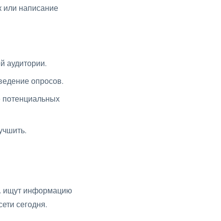
к или написание
й аудитории.
ведение опросов.
е потенциальных
учшить.
т, ищут информацию
сети сегодня.