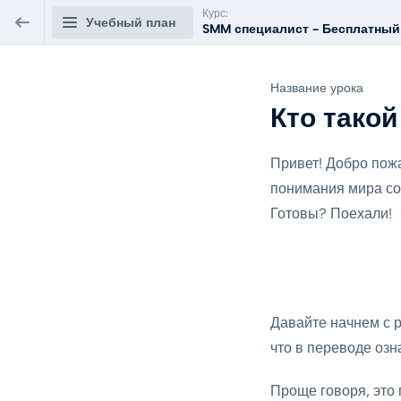
Курс:
Учебный план
SMM специалист - Бесплатный 
SMM специалист - Бесплатный
Название урока
курс «Менеджер по продвижению в
Кто тако
социальных сетях»
Привет! Добро пож
РАЗРАБОТКА SMM-СТРАТЕГИИ
0/7
понимания мира со
Кто такой SMM-менеджер?
Готовы? Поехали!
ПРЕДВАРИТЕЛЬНЫЙ
2 мин.
ПРОСМОТР
Возможности соцсетей и мессенджеров
5 мин.
Давайте начнем с
что в переводе оз
Анализ целевой аудитории и конкурентов
8 мин.
Проще говоря, это 