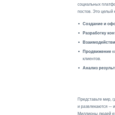
Постановка целей по SMART и KPI
социальных платфо
8 мин.
постов. Это целый 
Формирование SMM-стратегии
Создание и оф
10 мин.
Разработку кон
Контрольный тест "Разработка SMM-
Взаимодейств
стратегии"
Продвижение
к
5 вопросов
клиентов.
Практическое задание:
Анализ резуль
5 часов.
СОЗДАНИЕ КОНТЕНТА ДЛЯ
0/8
СОЦИАЛЬНЫХ СЕТЕЙ
Представьте мир, 
ВИЗУАЛЬНОЕ ОФОРМЛЕНИЕ
0/6
и развлекаются — и
СОЦИАЛЬНЫХ СЕТЕЙ
Миллионы людей еж