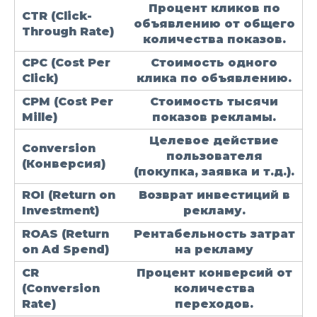
Процент кликов по
CTR
(Click-
объявлению от общего
Through Rate)
количества показов.
CPC
(Cost Per
Стоимость одного
Click)
клика по объявлению.
CPM
(Cost Per
Стоимость тысячи
Mille)
показов рекламы.
Целевое действие
Conversion
пользователя
(Конверсия)
(покупка, заявка и т.д.).
ROI
(Return on
Возврат инвестиций в
Investment)
рекламу.
ROAS
(Return
Рентабельность затрат
on Ad Spend)
на рекламу
CR
Процент конверсий от
(Conversion
количества
Rate)
переходов.