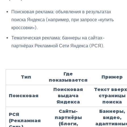
Поисковая реклама: объявления в результатах
поиска Яндекса (например, при запросе «купить
кроссовки»).
Тематическая реклама: баннеры на сайтах-
партнёрах Рекламной Сети Яндекса (РСЯ).
Где
Тип
Пример
показывается
Поисковая
Текст ввер
Поисковая
выдача
страницы
Яндекса
поиска
Сайты-
Баннеры,
РСЯ
партнёры
видео,
(Рекламная
(блоги,
адаптивны
Сеть)