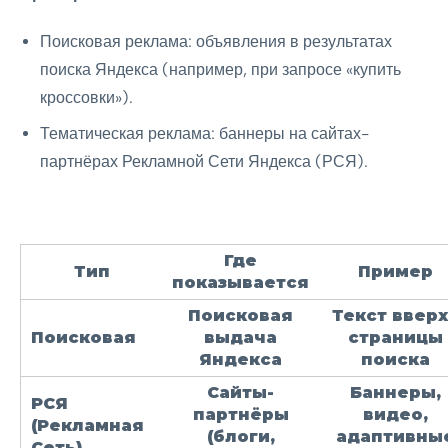
Поисковая реклама: объявления в результатах
поиска Яндекса (например, при запросе «купить
кроссовки»).
Тематическая реклама: баннеры на сайтах-
партнёрах Рекламной Сети Яндекса (РСЯ).
Где
Тип
Пример
показывается
Поисковая
Текст ввер
Поисковая
выдача
страницы
Яндекса
поиска
Сайты-
Баннеры,
РСЯ
партнёры
видео,
(Рекламная
(блоги,
адаптивны
Сеть)