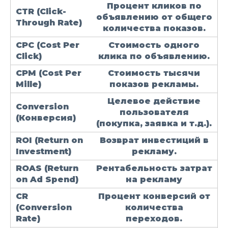
Процент кликов по
CTR
(Click-
объявлению от общего
Through Rate)
количества показов.
CPC
(Cost Per
Стоимость одного
Click)
клика по объявлению.
CPM
(Cost Per
Стоимость тысячи
Mille)
показов рекламы.
Целевое действие
Conversion
пользователя
(Конверсия)
(покупка, заявка и т.д.).
ROI
(Return on
Возврат инвестиций в
Investment)
рекламу.
ROAS
(Return
Рентабельность затрат
on Ad Spend)
на рекламу
CR
Процент конверсий от
(Conversion
количества
Rate)
переходов.