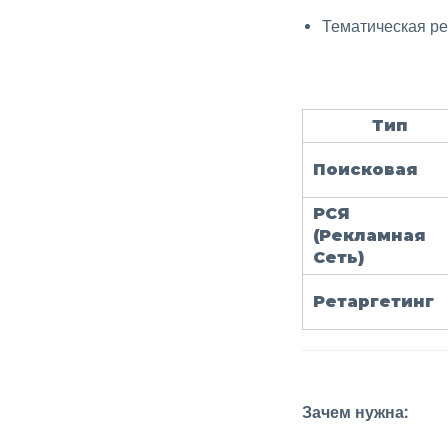
Тематическая ре
Создание лендинга на Tilda для запуска
контекстной рекламы
2 часа.
Тип
Тест по теме "Основы работы с контекстной
рекламой"
Поисковая
8 вопросов
РСЯ
Вычисление окупаемости клика в
(Рекламная
0/6
контекстной рекламе
Сеть)
Ретаргетинг
Метрика
0/5
Семантическое ядро в
0/7
Яндекс.Директ
Зачем нужна:
Настройка объявлений в Яндекс
0/9
Директе