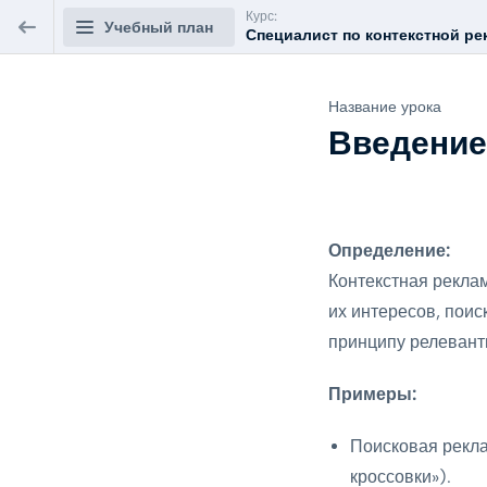
Курс:
Учебный план
Специалист по контекстной рек
Специалист по контекстной
Название урока
рекламе – Бесплатный курс по
Введение
настройке рекламы
Основы работы с контекстной
0/5
рекламой
Определение:
Введение в профессию PPC-специалиста
Контекстная рекла
ПРЕДВАРИТЕЛЬНЫЙ
1 час.
ПРОСМОТР
их интересов, пои
принципу релевантн
Обзор экосистемы Яндекса
1 час.
Примеры:
Подготовка сайта к запуску контекстной
Поисковая рекла
рекламы
кроссовки»).
1 час.