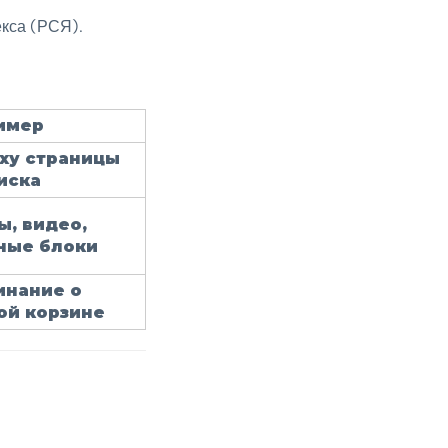
кса (РСЯ).
имер
рху страницы
иска
ы, видео,
ные блоки
инание о
ой корзине