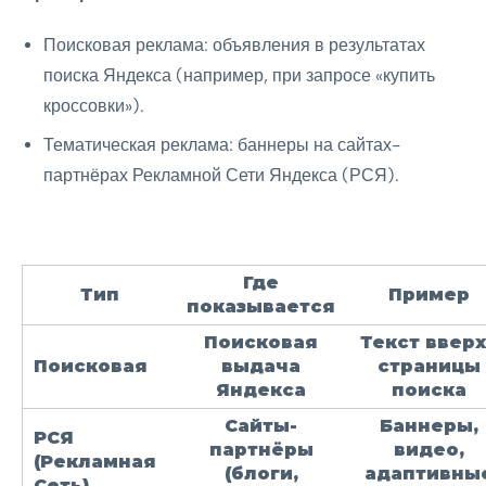
Поисковая реклама: объявления в результатах
поиска Яндекса (например, при запросе «купить
кроссовки»).
Тематическая реклама: баннеры на сайтах-
партнёрах Рекламной Сети Яндекса (РСЯ).
Где
Тип
Пример
показывается
Поисковая
Текст ввер
Поисковая
выдача
страницы
Яндекса
поиска
Сайты-
Баннеры,
РСЯ
партнёры
видео,
(Рекламная
(блоги,
адаптивны
Сеть)