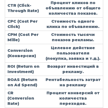
Процент кликов по
CTR
(Click-
объявлению от общего
Through Rate)
количества показов.
CPC
(Cost Per
Стоимость одного
Click)
клика по объявлению.
CPM
(Cost Per
Стоимость тысячи
Mille)
показов рекламы.
Целевое действие
Conversion
пользователя
(Конверсия)
(покупка, заявка и т.д.).
ROI
(Return on
Возврат инвестиций в
Investment)
рекламу.
ROAS
(Return
Рентабельность затрат
on Ad Spend)
на рекламу
CR
Процент конверсий от
(Conversion
количества
Rate)
переходов.