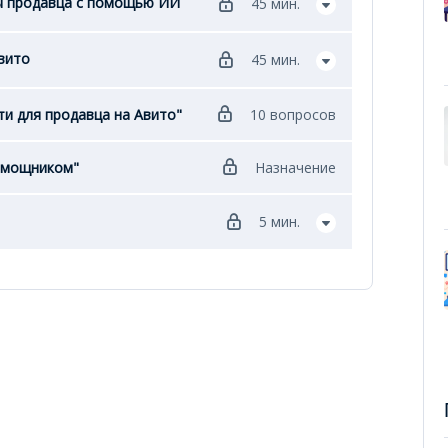
ы продавца с помощью ИИ
45 мин.
вито
45 мин.
и для продавца на Авито"
10 вопросов
помощником"
Назначение
5 мин.