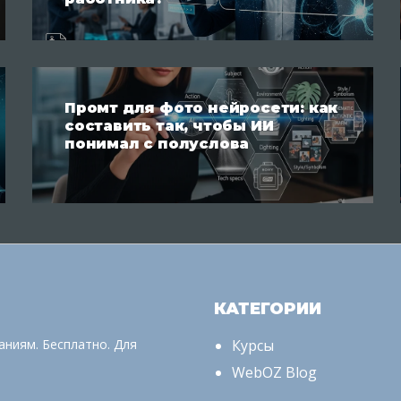
Промт для фото нейросети: как
составить так, чтобы ИИ
понимал с полуслова
КАТЕГОРИИ
аниям. Бесплатно. Для
Курсы
WebOZ Blog