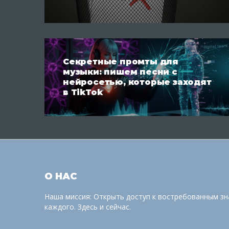
Секретные промты для
музыки: пишем песни с
нейросетью, которые заходят
в TikTok
О НАС
Наша миссия: Открыть доступ к востребованным зн
каждого. Здесь и сейчас.