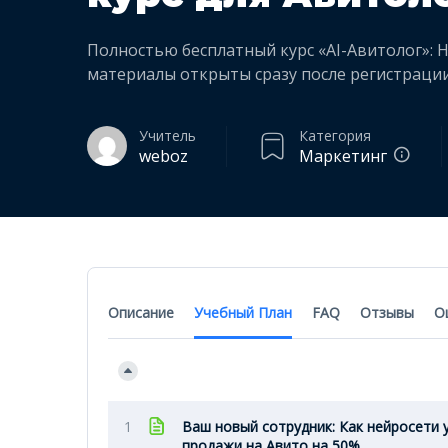
Полностью бесплатный курс «AI-Авитолог»: Н
материалы открыты сразу после регистрации
Учитель
Категория
weboz
Маркетинг
Описание
Учебный План
FAQ
Отзывы
О
1
Ваш новый сотрудник: Как нейросети 
продажи на Авито на 50%